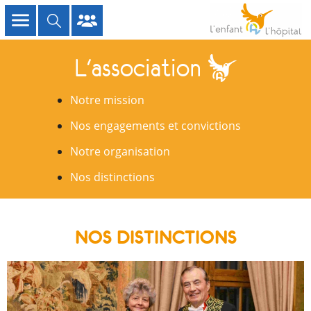
L'association
Notre mission
Nos engagements et convictions
Notre organisation
Nos distinctions
NOS DISTINCTIONS