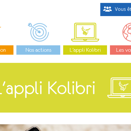
Vous êt
ion
Nos actions
L’appli Kolibri
Les vo
'appli Kolibri