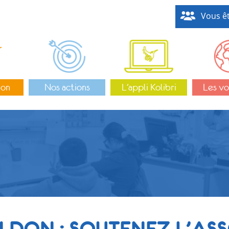
Vous êt
ion
Nos actions
L’appli Kolibri
Les vo
N DON : SOUTENEZ L’AS